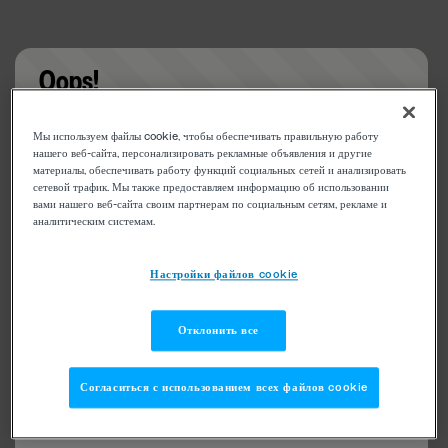
Oops!
Something went wrong. Please try refreshing the
Мы используем файлы cookie, чтобы обеспечивать правильную работу
app
нашего веб-сайта, персонализировать рекламные объявления и другие
материалы, обеспечивать работу функций социальных сетей и анализировать
сетевой трафик. Мы также предоставляем информацию об использовании
вами нашего веб-сайта своим партнерам по социальным сетям, рекламе и
аналитическим системам.
Настройки файлов cookie
Отклонить все
Согласиться с использованием всех файлов cookie