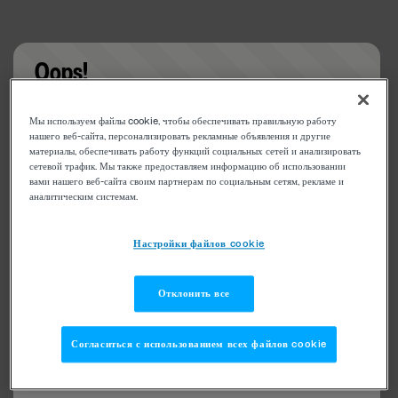
Oops!
Something went wrong. Please try refreshing the
Мы используем файлы cookie, чтобы обеспечивать правильную работу
app
нашего веб-сайта, персонализировать рекламные объявления и другие
материалы, обеспечивать работу функций социальных сетей и анализировать
сетевой трафик. Мы также предоставляем информацию об использовании
вами нашего веб-сайта своим партнерам по социальным сетям, рекламе и
аналитическим системам.
Настройки файлов cookie
Отклонить все
Согласиться с использованием всех файлов cookie