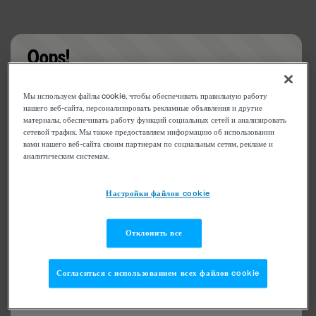
Oops!
Something went wrong. Please try refreshing the
Мы используем файлы cookie, чтобы обеспечивать правильную работу
app
нашего веб-сайта, персонализировать рекламные объявления и другие
материалы, обеспечивать работу функций социальных сетей и анализировать
сетевой трафик. Мы также предоставляем информацию об использовании
вами нашего веб-сайта своим партнерам по социальным сетям, рекламе и
аналитическим системам.
Настройки файлов cookie
Отклонить все
Согласиться с использованием всех файлов cookie