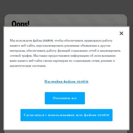
Oops!
Something went wrong. Please try refreshing the
Мы используем файлы cookie, чтобы обеспечивать правильную работу
app
нашего веб-сайта, персонализировать рекламные объявления и другие
материалы, обеспечивать работу функций социальных сетей и анализировать
сетевой трафик. Мы также предоставляем информацию об использовании
вами нашего веб-сайта своим партнерам по социальным сетям, рекламе и
аналитическим системам.
Настройки файлов cookie
Отклонить все
Согласиться с использованием всех файлов cookie