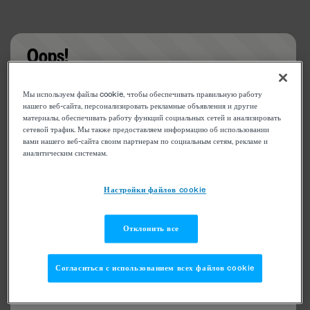
Oops!
Something went wrong. Please try refreshing the
Мы используем файлы cookie, чтобы обеспечивать правильную работу
app
нашего веб-сайта, персонализировать рекламные объявления и другие
материалы, обеспечивать работу функций социальных сетей и анализировать
сетевой трафик. Мы также предоставляем информацию об использовании
вами нашего веб-сайта своим партнерам по социальным сетям, рекламе и
аналитическим системам.
Настройки файлов cookie
Отклонить все
Согласиться с использованием всех файлов cookie