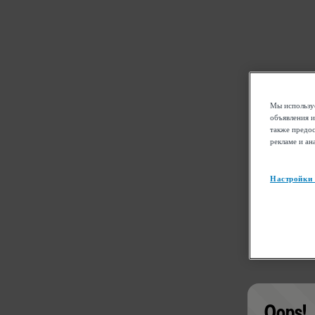
Мы используе
объявления и
также предос
рекламе и ан
Настройки
Oops!