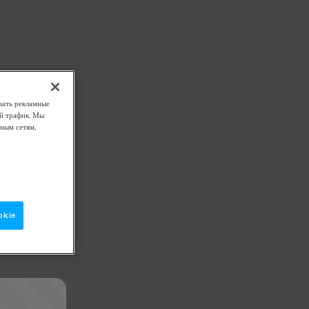
вать рекламные
ой трафик. Мы
ным сетям,
okie