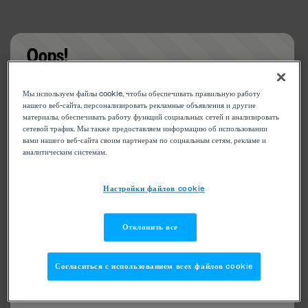
Oops!
Something went wrong. Please try refreshing the
Мы используем файлы cookie, чтобы обеспечивать правильную работу
app
нашего веб-сайта, персонализировать рекламные объявления и другие
материалы, обеспечивать работу функций социальных сетей и анализировать
сетевой трафик. Мы также предоставляем информацию об использовании
вами нашего веб-сайта своим партнерам по социальным сетям, рекламе и
аналитическим системам.
Настройки файлов cookie
Отклонить все
Согласиться с использованием всех файлов cookie