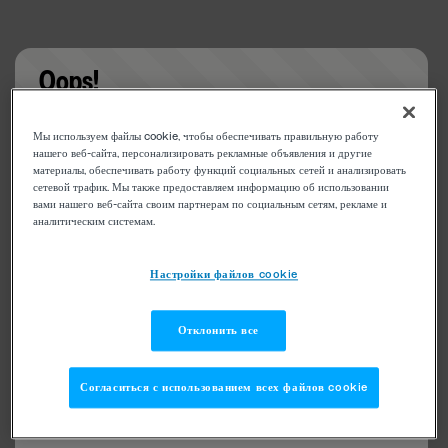
Oops!
Something went wrong. Please try refreshing the
Мы используем файлы cookie, чтобы обеспечивать правильную работу
app
нашего веб-сайта, персонализировать рекламные объявления и другие
материалы, обеспечивать работу функций социальных сетей и анализировать
сетевой трафик. Мы также предоставляем информацию об использовании
вами нашего веб-сайта своим партнерам по социальным сетям, рекламе и
аналитическим системам.
Настройки файлов cookie
Отклонить все
Согласиться с использованием всех файлов cookie