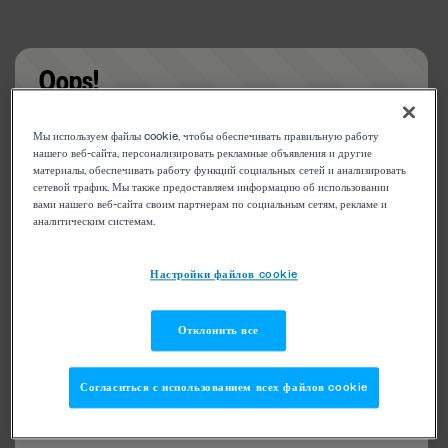
Oops!
Something went wrong. Please try refreshing the
Мы используем файлы cookie, чтобы обеспечивать правильную работу
app
нашего веб-сайта, персонализировать рекламные объявления и другие
материалы, обеспечивать работу функций социальных сетей и анализировать
сетевой трафик. Мы также предоставляем информацию об использовании
вами нашего веб-сайта своим партнерам по социальным сетям, рекламе и
аналитическим системам.
Настройки файлов cookie
Отклонить все
Согласиться с использованием всех файлов cookie