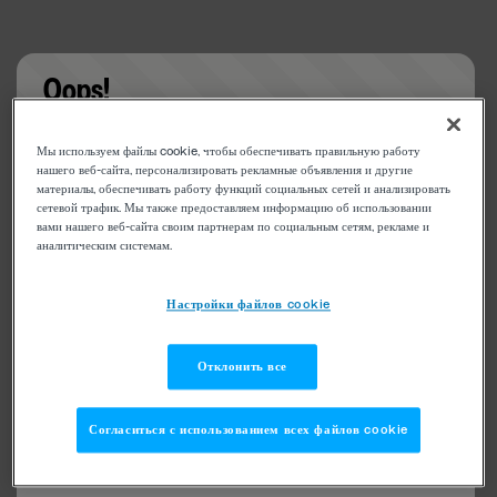
Oops!
Something went wrong. Please try refreshing the
Мы используем файлы cookie, чтобы обеспечивать правильную работу
app
нашего веб-сайта, персонализировать рекламные объявления и другие
материалы, обеспечивать работу функций социальных сетей и анализировать
сетевой трафик. Мы также предоставляем информацию об использовании
вами нашего веб-сайта своим партнерам по социальным сетям, рекламе и
аналитическим системам.
Настройки файлов cookie
Отклонить все
Согласиться с использованием всех файлов cookie