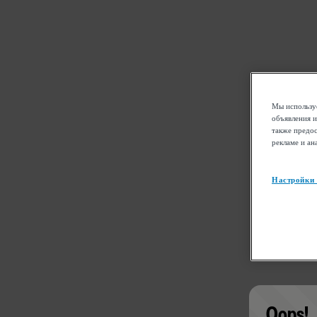
Мы используе
объявления и
также предос
рекламе и ан
Настройки
Oops!