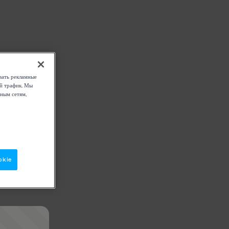
вать рекламные
ой трафик. Мы
ным сетям,
okie