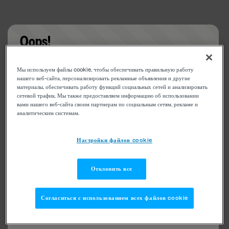
Oops!
Something went wrong. Please try refreshing the
Мы используем файлы cookie, чтобы обеспечивать правильную работу
app
нашего веб-сайта, персонализировать рекламные объявления и другие
материалы, обеспечивать работу функций социальных сетей и анализировать
сетевой трафик. Мы также предоставляем информацию об использовании
вами нашего веб-сайта своим партнерам по социальным сетям, рекламе и
аналитическим системам.
Настройки файлов cookie
Отклонить все
Согласиться с использованием всех файлов cookie