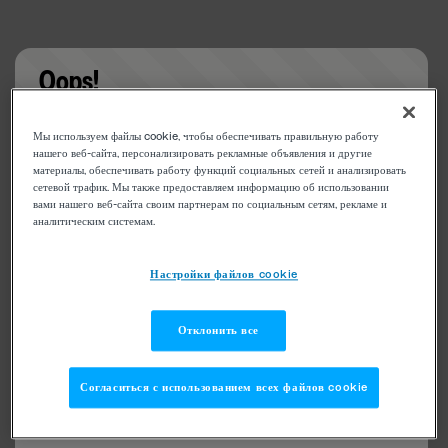
Oops!
Something went wrong. Please try refreshing the
Мы используем файлы cookie, чтобы обеспечивать правильную работу
app
нашего веб-сайта, персонализировать рекламные объявления и другие
материалы, обеспечивать работу функций социальных сетей и анализировать
сетевой трафик. Мы также предоставляем информацию об использовании
вами нашего веб-сайта своим партнерам по социальным сетям, рекламе и
аналитическим системам.
Настройки файлов cookie
Отклонить все
Согласиться с использованием всех файлов cookie