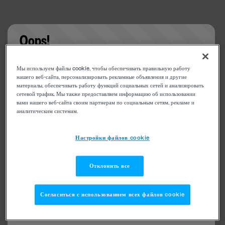
Oops!
Something went wrong. Please try refreshing the
Мы используем файлы cookie, чтобы обеспечивать правильную работу
app
нашего веб-сайта, персонализировать рекламные объявления и другие
материалы, обеспечивать работу функций социальных сетей и анализировать
сетевой трафик. Мы также предоставляем информацию об использовании
вами нашего веб-сайта своим партнерам по социальным сетям, рекламе и
аналитическим системам.
Настройки файлов cookie
Отклонить все
Согласиться с использованием всех файлов cookie