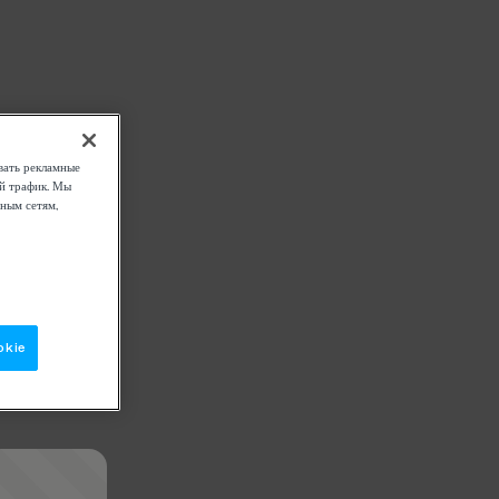
вать рекламные
ой трафик. Мы
ным сетям,
okie