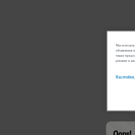
Мы используе
объявления и
также предос
рекламе и ан
Настройки
Oops!