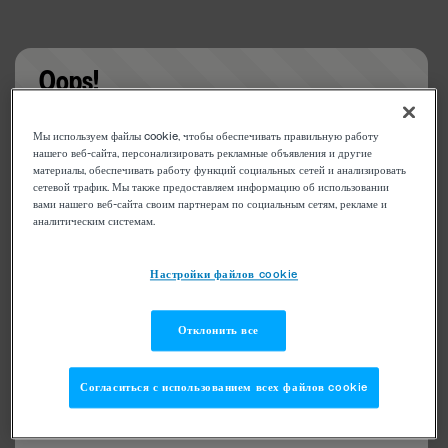
Oops!
Something went wrong. Please try refreshing the
Мы используем файлы cookie, чтобы обеспечивать правильную работу
app
нашего веб-сайта, персонализировать рекламные объявления и другие
материалы, обеспечивать работу функций социальных сетей и анализировать
сетевой трафик. Мы также предоставляем информацию об использовании
вами нашего веб-сайта своим партнерам по социальным сетям, рекламе и
аналитическим системам.
Настройки файлов cookie
Отклонить все
Согласиться с использованием всех файлов cookie