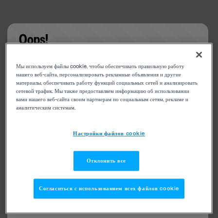
Oops!
Something went wrong. Please try refreshing the
Мы используем файлы cookie, чтобы обеспечивать правильную работу
app
нашего веб-сайта, персонализировать рекламные объявления и другие
материалы, обеспечивать работу функций социальных сетей и анализировать
сетевой трафик. Мы также предоставляем информацию об использовании
вами нашего веб-сайта своим партнерам по социальным сетям, рекламе и
аналитическим системам.
Настройки файлов cookie
Отклонить все
Согласиться с использованием всех файлов cookie