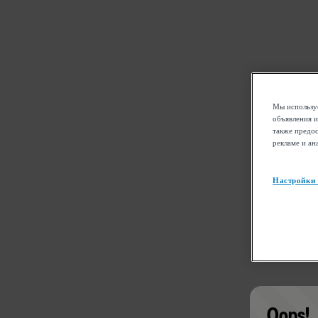
Мы используе
объявления и
также предос
рекламе и ан
Настройки
Oops!