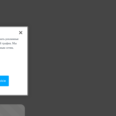
вать рекламные
ой трафик. Мы
ным сетям,
okie