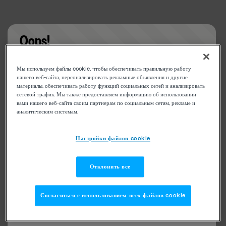
Oops!
Something went wrong. Please try refreshing the
Мы используем файлы cookie, чтобы обеспечивать правильную работу
app
нашего веб-сайта, персонализировать рекламные объявления и другие
материалы, обеспечивать работу функций социальных сетей и анализировать
сетевой трафик. Мы также предоставляем информацию об использовании
вами нашего веб-сайта своим партнерам по социальным сетям, рекламе и
аналитическим системам.
Настройки файлов cookie
Отклонить все
Согласиться с использованием всех файлов cookie