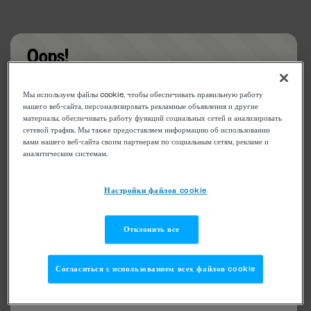
Oops!
Something went wrong. Please try refreshing the
Мы используем файлы cookie, чтобы обеспечивать правильную работу
app
нашего веб-сайта, персонализировать рекламные объявления и другие
материалы, обеспечивать работу функций социальных сетей и анализировать
сетевой трафик. Мы также предоставляем информацию об использовании
вами нашего веб-сайта своим партнерам по социальным сетям, рекламе и
аналитическим системам.
Настройки файлов cookie
Отклонить все
Согласиться с использованием всех файлов cookie