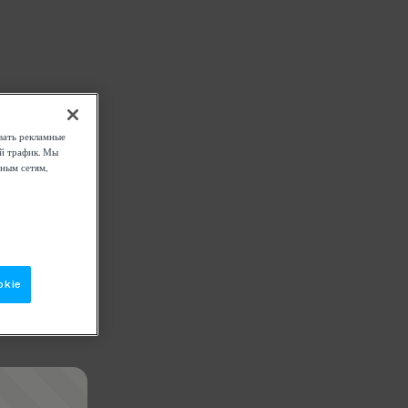
вать рекламные
ой трафик. Мы
ным сетям,
okie