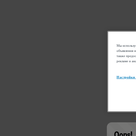
Мы используе
объявления и
также предос
рекламе и ан
Настройки
Oops!