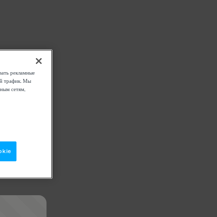
вать рекламные
ой трафик. Мы
ным сетям,
okie