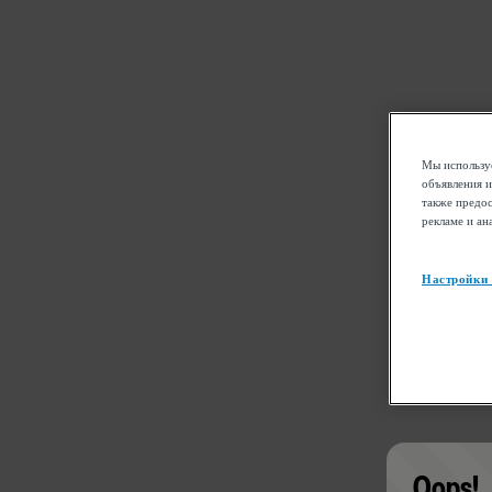
Мы используе
объявления и
также предос
рекламе и ан
Настройки
Oops!