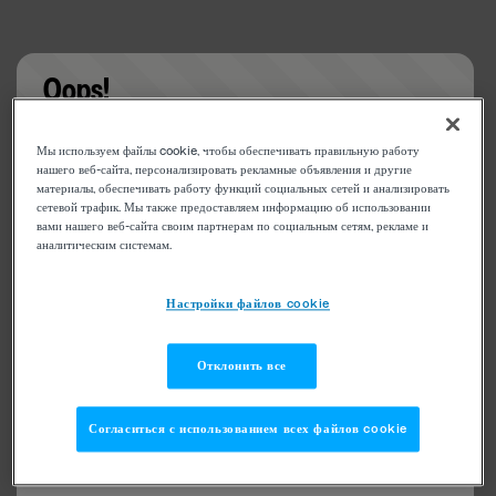
Oops!
Something went wrong. Please try refreshing the
Мы используем файлы cookie, чтобы обеспечивать правильную работу
app
нашего веб-сайта, персонализировать рекламные объявления и другие
материалы, обеспечивать работу функций социальных сетей и анализировать
сетевой трафик. Мы также предоставляем информацию об использовании
вами нашего веб-сайта своим партнерам по социальным сетям, рекламе и
аналитическим системам.
Настройки файлов cookie
Отклонить все
Согласиться с использованием всех файлов cookie