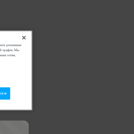
вать рекламные
ой трафик. Мы
ным сетям,
okie