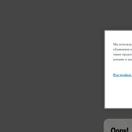
Мы используе
объявления и
также предос
рекламе и ан
Настройки
Oops!