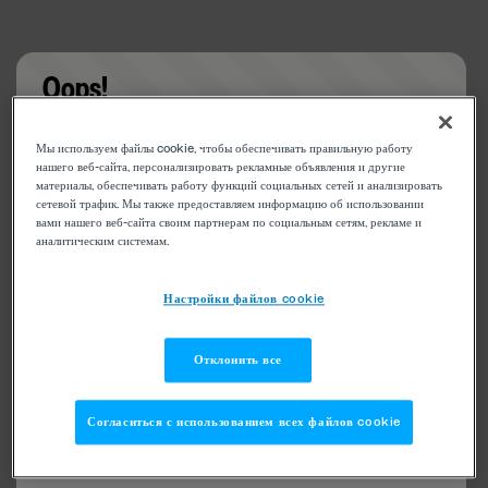
Oops!
Something went wrong. Please try refreshing the
Мы используем файлы cookie, чтобы обеспечивать правильную работу
app
нашего веб-сайта, персонализировать рекламные объявления и другие
материалы, обеспечивать работу функций социальных сетей и анализировать
сетевой трафик. Мы также предоставляем информацию об использовании
вами нашего веб-сайта своим партнерам по социальным сетям, рекламе и
аналитическим системам.
Настройки файлов cookie
Отклонить все
Согласиться с использованием всех файлов cookie