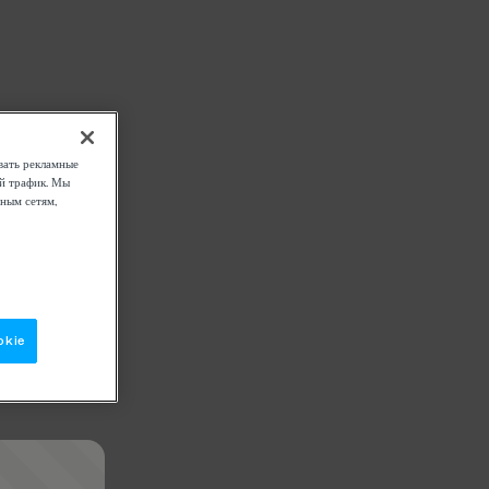
вать рекламные
ой трафик. Мы
ным сетям,
okie