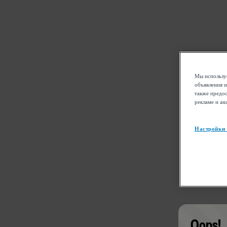
Мы используе
объявления и
также предос
рекламе и ан
Настройки
Oops!