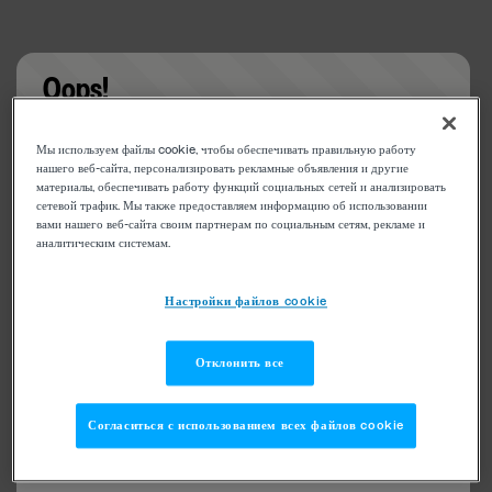
Oops!
Something went wrong. Please try refreshing the
Мы используем файлы cookie, чтобы обеспечивать правильную работу
app
нашего веб-сайта, персонализировать рекламные объявления и другие
материалы, обеспечивать работу функций социальных сетей и анализировать
сетевой трафик. Мы также предоставляем информацию об использовании
вами нашего веб-сайта своим партнерам по социальным сетям, рекламе и
аналитическим системам.
Настройки файлов cookie
Отклонить все
Согласиться с использованием всех файлов cookie