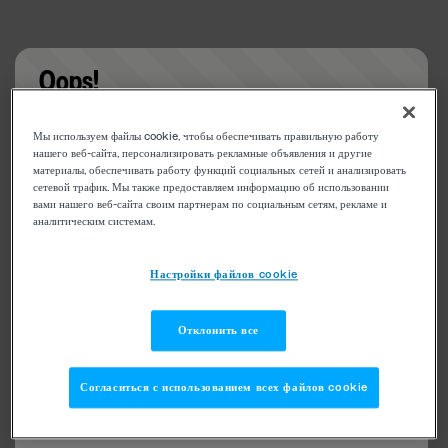
Oops!
Something went wrong. Please try refreshing the
Мы используем файлы cookie, чтобы обеспечивать правильную работу
app
нашего веб-сайта, персонализировать рекламные объявления и другие
материалы, обеспечивать работу функций социальных сетей и анализировать
сетевой трафик. Мы также предоставляем информацию об использовании
вами нашего веб-сайта своим партнерам по социальным сетям, рекламе и
аналитическим системам.
Настройки файлов cookie
Отклонить все
Согласиться с использованием всех файлов cookie