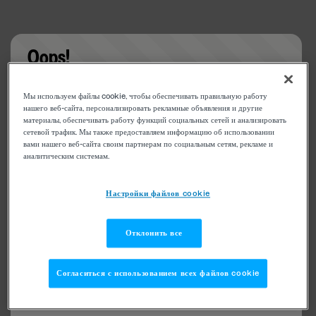
Oops!
Something went wrong. Please try refreshing the
Мы используем файлы cookie, чтобы обеспечивать правильную работу
app
нашего веб-сайта, персонализировать рекламные объявления и другие
материалы, обеспечивать работу функций социальных сетей и анализировать
сетевой трафик. Мы также предоставляем информацию об использовании
вами нашего веб-сайта своим партнерам по социальным сетям, рекламе и
аналитическим системам.
Настройки файлов cookie
Отклонить все
Согласиться с использованием всех файлов cookie