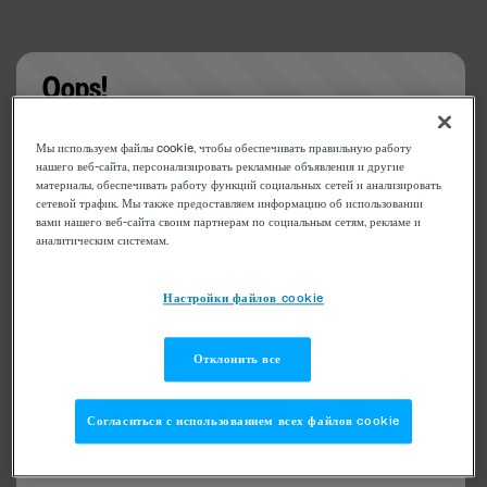
Oops!
Something went wrong. Please try refreshing the
Мы используем файлы cookie, чтобы обеспечивать правильную работу
app
нашего веб-сайта, персонализировать рекламные объявления и другие
материалы, обеспечивать работу функций социальных сетей и анализировать
сетевой трафик. Мы также предоставляем информацию об использовании
вами нашего веб-сайта своим партнерам по социальным сетям, рекламе и
аналитическим системам.
Настройки файлов cookie
Отклонить все
Согласиться с использованием всех файлов cookie