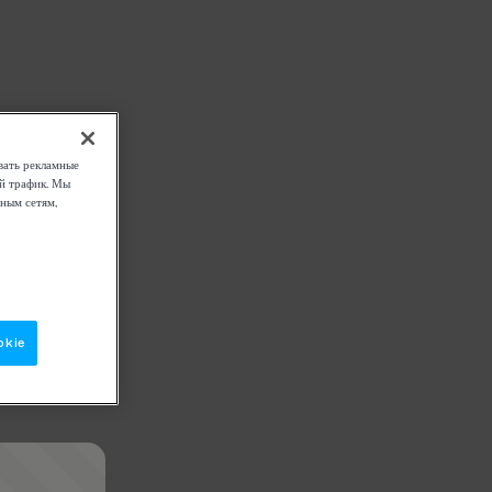
вать рекламные
ой трафик. Мы
ным сетям,
okie