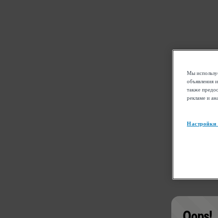
Мы используе
объявления и
также предос
рекламе и ан
Настройки
Oops!