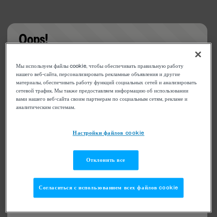
Oops!
Something went wrong. Please try refreshing the
Мы используем файлы cookie, чтобы обеспечивать правильную работу
app
нашего веб-сайта, персонализировать рекламные объявления и другие
материалы, обеспечивать работу функций социальных сетей и анализировать
сетевой трафик. Мы также предоставляем информацию об использовании
вами нашего веб-сайта своим партнерам по социальным сетям, рекламе и
аналитическим системам.
Настройки файлов cookie
Отклонить все
Согласиться с использованием всех файлов cookie