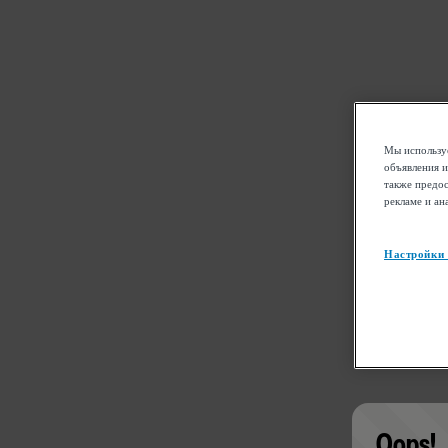
Мы используе
объявления и
также предос
рекламе и ан
Настройки
Oops!