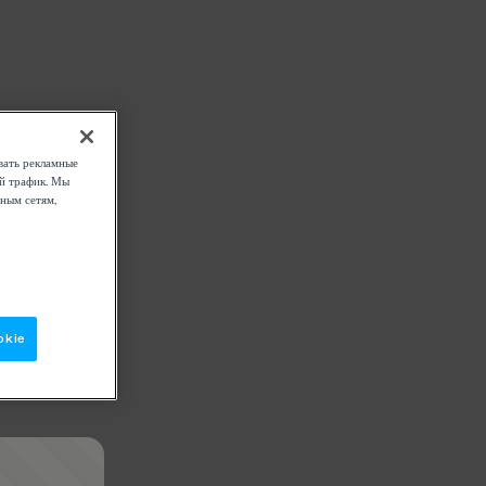
вать рекламные
ой трафик. Мы
ным сетям,
okie