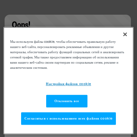
Oops!
Something went wrong. Please try refreshing the
Мы используем файлы cookie, чтобы обеспечивать правильную работу
app
нашего веб-сайта, персонализировать рекламные объявления и другие
материалы, обеспечивать работу функций социальных сетей и анализировать
сетевой трафик. Мы также предоставляем информацию об использовании
вами нашего веб-сайта своим партнерам по социальным сетям, рекламе и
аналитическим системам.
Настройки файлов cookie
Отклонить все
Согласиться с использованием всех файлов cookie