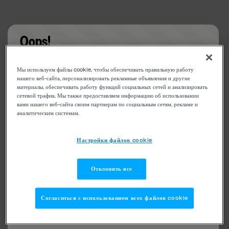
Oops!
Something went wrong. Please try refreshing the
Мы используем файлы cookie, чтобы обеспечивать правильную работу
app
нашего веб-сайта, персонализировать рекламные объявления и другие
материалы, обеспечивать работу функций социальных сетей и анализировать
сетевой трафик. Мы также предоставляем информацию об использовании
вами нашего веб-сайта своим партнерам по социальным сетям, рекламе и
аналитическим системам.
Настройки файлов cookie
Отклонить все
Согласиться с использованием всех файлов cookie