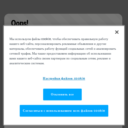
Oops!
Something went wrong. Please try refreshing the
Мы используем файлы cookie, чтобы обеспечивать правильную работу
app
нашего веб-сайта, персонализировать рекламные объявления и другие
материалы, обеспечивать работу функций социальных сетей и анализировать
сетевой трафик. Мы также предоставляем информацию об использовании
вами нашего веб-сайта своим партнерам по социальным сетям, рекламе и
аналитическим системам.
Настройки файлов cookie
Отклонить все
Согласиться с использованием всех файлов cookie