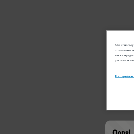
Мы используе
объявления и
также предос
рекламе и ан
Настройки
Oops!