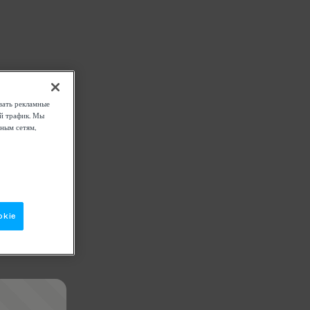
вать рекламные
ой трафик. Мы
ным сетям,
okie