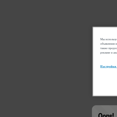
Мы используе
объявления и
также предос
рекламе и ан
Настройки
Oops!