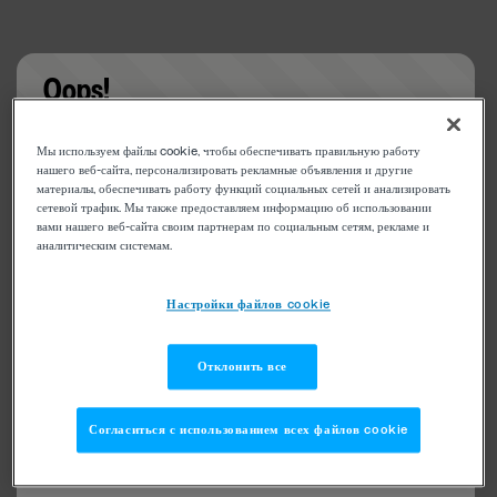
Oops!
Something went wrong. Please try refreshing the
Мы используем файлы cookie, чтобы обеспечивать правильную работу
app
нашего веб-сайта, персонализировать рекламные объявления и другие
материалы, обеспечивать работу функций социальных сетей и анализировать
сетевой трафик. Мы также предоставляем информацию об использовании
вами нашего веб-сайта своим партнерам по социальным сетям, рекламе и
аналитическим системам.
Настройки файлов cookie
Отклонить все
Согласиться с использованием всех файлов cookie