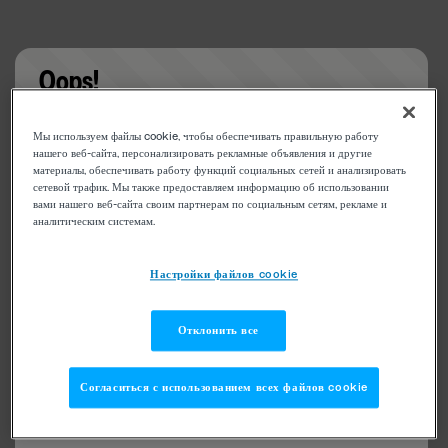
Oops!
Something went wrong. Please try refreshing the
Мы используем файлы cookie, чтобы обеспечивать правильную работу
app
нашего веб-сайта, персонализировать рекламные объявления и другие
материалы, обеспечивать работу функций социальных сетей и анализировать
сетевой трафик. Мы также предоставляем информацию об использовании
вами нашего веб-сайта своим партнерам по социальным сетям, рекламе и
аналитическим системам.
Настройки файлов cookie
Отклонить все
Согласиться с использованием всех файлов cookie