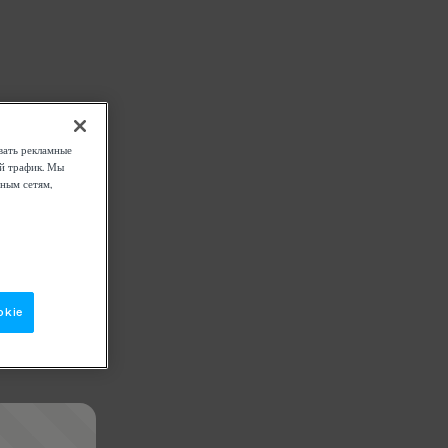
вать рекламные
ой трафик. Мы
ным сетям,
okie