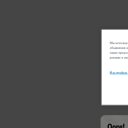
Мы используе
объявления и
также предос
рекламе и ан
Настройки
Oops!