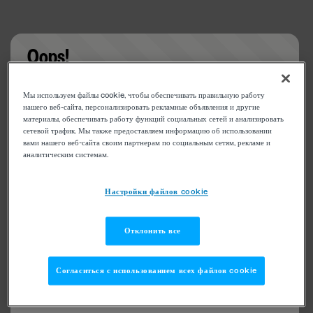
Oops!
Something went wrong. Please try refreshing the
Мы используем файлы cookie, чтобы обеспечивать правильную работу
app
нашего веб-сайта, персонализировать рекламные объявления и другие
материалы, обеспечивать работу функций социальных сетей и анализировать
сетевой трафик. Мы также предоставляем информацию об использовании
вами нашего веб-сайта своим партнерам по социальным сетям, рекламе и
аналитическим системам.
Настройки файлов cookie
Отклонить все
Согласиться с использованием всех файлов cookie