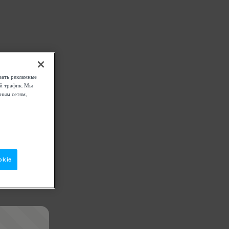
вать рекламные
ой трафик. Мы
ным сетям,
okie