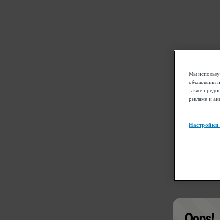
Мы используе
объявления и
также предос
рекламе и ан
Настройки
Oops!