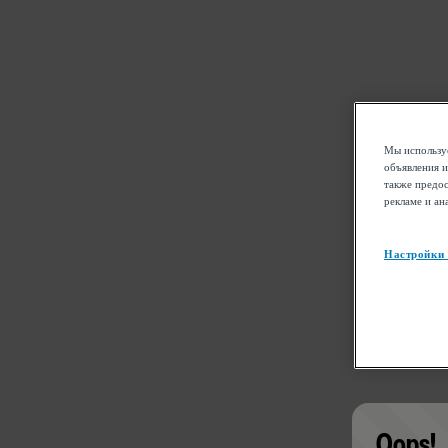
Мы используе
объявления и
также предос
рекламе и ан
Настройки
Oops!