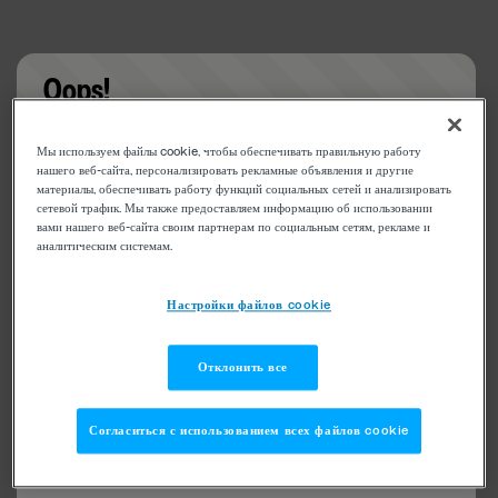
Oops!
Something went wrong. Please try refreshing the
Мы используем файлы cookie, чтобы обеспечивать правильную работу
app
нашего веб-сайта, персонализировать рекламные объявления и другие
материалы, обеспечивать работу функций социальных сетей и анализировать
сетевой трафик. Мы также предоставляем информацию об использовании
вами нашего веб-сайта своим партнерам по социальным сетям, рекламе и
аналитическим системам.
Настройки файлов cookie
Отклонить все
Согласиться с использованием всех файлов cookie