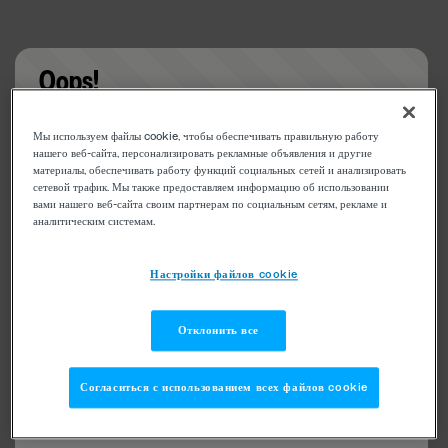
Oops!
Something went wrong. Please try refreshing the
Мы используем файлы cookie, чтобы обеспечивать правильную работу
app
нашего веб-сайта, персонализировать рекламные объявления и другие
материалы, обеспечивать работу функций социальных сетей и анализировать
сетевой трафик. Мы также предоставляем информацию об использовании
вами нашего веб-сайта своим партнерам по социальным сетям, рекламе и
аналитическим системам.
Настройки файлов cookie
Отклонить все
Согласиться с использованием всех файлов cookie