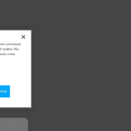
вать рекламные
ой трафик. Мы
ным сетям,
okie