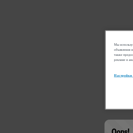
Мы используе
объявления и
также предос
рекламе и ан
Настройки
Oops!