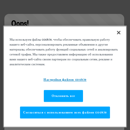
Oops!
Something went wrong. Please try refreshing the
Мы используем файлы cookie, чтобы обеспечивать правильную работу
app
нашего веб-сайта, персонализировать рекламные объявления и другие
материалы, обеспечивать работу функций социальных сетей и анализировать
сетевой трафик. Мы также предоставляем информацию об использовании
вами нашего веб-сайта своим партнерам по социальным сетям, рекламе и
аналитическим системам.
Настройки файлов cookie
Отклонить все
Согласиться с использованием всех файлов cookie