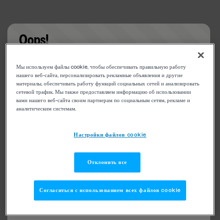
Oops!
Something went wrong. Please try refreshing the
Мы используем файлы cookie, чтобы обеспечивать правильную работу
app
нашего веб-сайта, персонализировать рекламные объявления и другие
материалы, обеспечивать работу функций социальных сетей и анализировать
сетевой трафик. Мы также предоставляем информацию об использовании
вами нашего веб-сайта своим партнерам по социальным сетям, рекламе и
аналитическим системам.
Настройки файлов cookie
Отклонить все
Согласиться с использованием всех файлов cookie