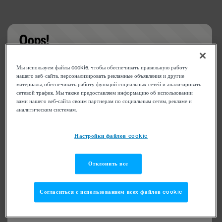
Oops!
Something went wrong. Please try refreshing the
Мы используем файлы cookie, чтобы обеспечивать правильную работу
app
нашего веб-сайта, персонализировать рекламные объявления и другие
материалы, обеспечивать работу функций социальных сетей и анализировать
сетевой трафик. Мы также предоставляем информацию об использовании
вами нашего веб-сайта своим партнерам по социальным сетям, рекламе и
аналитическим системам.
Настройки файлов cookie
Отклонить все
Согласиться с использованием всех файлов cookie